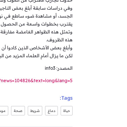
حدوث تجارب الاقتراب من الموت وتل
وفي دراسات سابقة أبلغ بعض الناجين
الجسد، أو مشاهدة ضوء ساطع في نهاية
يقترب بخطوات واسعة من الحصول عل
وتمثل هذه الظواهر الغامضة مفارقة 
هذه الظروف.
وأبلغ بعض الأشخاص الذين كادوا أن 
لكن ما يزال أمام العلماء المزيد من ا
المصدر: info3
/?news=104826&text=long&lang=5
Tags:
حياة
دماغ
شريط
صحة
موت