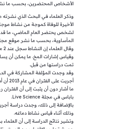
الأشخاص المحتضرين، بحسب ما نشر م
الأخيرة للوفاة كموجة من نشاط موجا
لشخص يحتضر العام الماضي، ما قد يف
المأساوية، بحسب ما نشر موقع مجلة 
وقياس إشارات المخ. ما يمكن أن يسا
تمت دراستها من قبل.
وقد وجدت المؤلفة المشاركة في الد
أجريت على الفئران في عام 2013 أن أدمغة القوارض أنتجت موجات غاما لمدة 30 ثانية بعد توقف قلوبها.
ما أشار دون أن يثبت إلى أن الفئران 
باباس في مجلة Live Science.
وذلك أثناء قياس نشاط دماغه.
وتشير نتائج الدراسة إلى أن العلماء