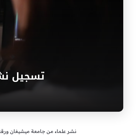
تسجيل نش
نشر علماء من جامعة ميشيغان ورقة