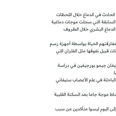
اديمية الوطنية للعلوم (PNAS) أنهم سجلوا النشاط الحادث في الدماغ خلال اللحظات
 السابقة التي سجلت موجات دماغية
الدماغ البشري خلال الظروف
بيل لحظات من مفارقتهم الحياة بواسطة أجهزة رسم
 قبيل نفوقها مثل الفئران التي
شيغان جيمو بورجيغين في دراسة
 الباحثة في علم الأعصاب ستيفاني
كان لديه أيضاً نشاط موجة جاما بعد السكتة القلبية
 إلى اليوم ليسوا متأكدين من سبب