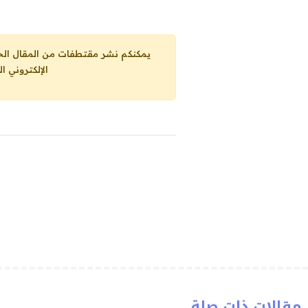
يمكنكم نشر مقتطفات من المقال الحاضر، ما حده الاقصى 25% من مجموع المقا
الإلكتروني ا
مقالات ذات صلة