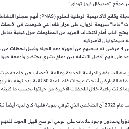
وقع “ميديكال نيوز توداي”.
وذكر العلماء في البحث الذي نشرته مجلة وقائع الأك
ت “غاما” سريعة الزوال، على غرار تلك التي شوهدت في الأبحاث
تح الباب أمام اكتشاف المزيد من المعلومات حول كيفية تفاعل 
سيمثونيان الأميركية.
وقال العلماء إن النشاط سجل عند 2 من 4 مرضى تم سحبهم من أجهزة دعم الحياة وق
عد على فهم أفضل التشابه بين دماغ بشري يحتضر وأدمغة حيوانات
راسة السابقة والدراسة الجديدة وعالمة الأعصاب في جامعة مي
ربما كانت واعية خلال اللحظات الأخيرة من حياتها بحسب ما كتبته
بالإضافة إلى ذلك، وجدت دراسة أجريت عام 2022 أن الشخص الذي توفي بنوبة قلبية 
 بدؤوا يحددون وجود علامات على الوعي الواضح قبيل الموت لكنهم