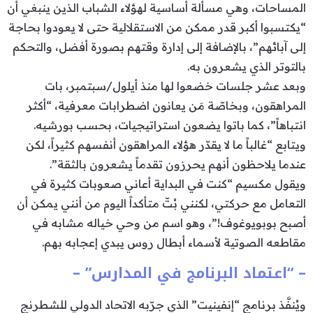
المساحات، وهي مسألة أساسية لهؤلاء الشباب الذين ينبغي أن
“يكتسبوا أكبر قدر ممكن من الاستقلالية حتى لا يعودوا بحاجة
إلى آبائهم”، بالإضافة إلى إدارة وقتهم بصورة أفضل، والتحكم
بالتوتر الذي يشعرون به.
وبعد عشر جلسات خضعوا لها منذ أيلول/سبتمبر، بات
المراهقون، وبخاصّة مَن يعانون اضطرابات معرفية، “أكثر
انتباهاً”، كما باتوا يضعون استراتيجيات، بحسب بورشيه.
ويتابع “غالباً ما لا يقدّر هؤلاء المراهقون أنفسهم كثيراً، لكن
عندما يلاحظون أنهم يحرزون تقدماً يشعرون بالثقة”.
ويقول مكسيم “كنت في البداية أعاني صعوبات كثيرة في
التعامل مع حركتي، لكنني بُتّ متأكداً اليوم من أنني يمكن أن
أصبح بوبويوغوف!”، وهو اسم من وحي خياله مشابه في
مقاطعه الصوتية لأسماء أبطال روس يبدي إعجابه بهم.
– “اعتماد البرنامج في المدارس” –
ويُنفَّذ برنامج “إنفينيت” الذي جرّبه الاتحاد الدولي للشطرنج