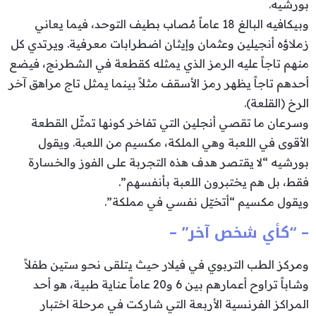
بورشيه.
وبيكافيه البالغ 18 عاماً مُصاب بطيف التوحد، فيما يعاني
زملاؤه أنجيلين وعثمان وإيثان اضطرابات معرفية. ويرتدي كل
منهم تاجاً عليه الرمز الذي يمثله كقطعة في الشطرنج، فيضع
أحدهم تاجاً يظهر رمز الأسقف مثلاً بينما يمثل تاج مراهق آخر
الرخ (القلعة).
وسرعان ما تقصي أنجلين التي تفاخر كونها تمثّل القطعة
الأقوى في اللعبة وهي الملكة، مكسيم من اللعبة. ويقول
بورشيه “لا يقتصر هدف هذه التجربة على الفوز والخسارة
فقط، بل هم يختبرون اللعبة بأنفسهم”.
ويقول مكسيم “أتخيّل نفسي في مملكة”.
– “كأي شخص آخر” –
ومركز الطب التربوي في فيلار حيث يتلقى نحو ستين طفلاً
وشاباً تراوح أعمارهم بين 6 و20 عاماً عناية طبية، هو أحد
المراكز الفرنسية الأربعة التي شاركت في مرحلة اختبار