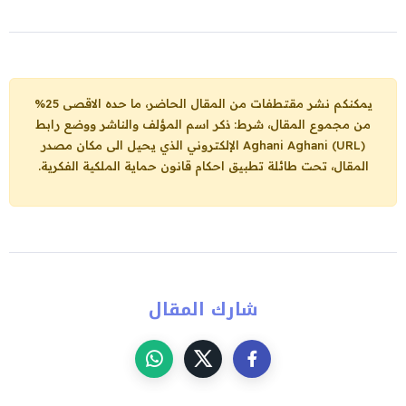
يمكنكم نشر مقتطفات من المقال الحاضر، ما حده الاقصى 25%
من مجموع المقال، شرط: ذكر اسم المؤلف والناشر ووضع رابط
Aghani Aghani (URL)
الإلكتروني الذي يحيل الى مكان مصدر
المقال، تحت طائلة تطبيق احكام قانون حماية الملكية الفكرية.
شارك المقال