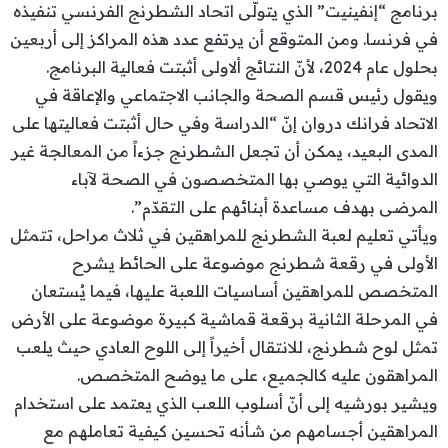
برنامج “إنفينيت” الذي يتولّى اتحاد الشطرنج الفرنسي تنفيذه
في فرنسا. ومن المتوقع أن يرتفع عدد هذه المراكز إلى أربعين
بحلول عام 2024، لأنّ النتائج ألاولى أثبتت فعالية البرنامج.
ويقول رئيس قسم الصحة والجانب الاجتماعي والإعاقة في
الاتحاد فرانك دروان إنّ “الدراسة وفي حال أثبتت فعاليتها على
المدى البعيد، يمكن أن تجعل الشطرنج جزءاً من المعالجة غير
الدوائية التي يوصي بها المتخصصون في الصحة لآباء
المرضى بهدف مساعدة أبنائهم على التقدّم”.
ويأتي تعليم لعبة الشطرنج للمراهقين في ثلاث مراحل، تتمثل
الأولى في رقعة شطرنج موضوعة على الحائط يشرح
المتخصص للمراهقين أساسيات اللعبة عليها، فيما يُستعان
في المرحلة الثانية برقعة قماشية كبيرة موضوعة على الأرض
تمثل لوح شطرنج، للانتقال أخيراً إلى اللوح العادي حيث يلعب
المراهقون عليه كالجميع، على ما يوضح المتخصص.
ويشير بورشيه إلى أنّ أسلوب اللعب الذي يعتمد على استخدام
المراهقين أجسامهم من شأنه تحسين كيفية تعاملهم مع