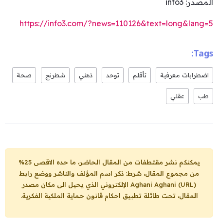
المصدر: info3
https://info3.com/?news=110126&text=long&lang=5
Tags:
اضطرابات معرفية
تأقلم
توحد
ذهني
شطرنج
صحة
طب
عقلي
يمكنكم نشر مقتطفات من المقال الحاضر، ما حده الاقصى 25%
من مجموع المقال، شرط: ذكر اسم المؤلف والناشر ووضع رابط
Aghani Aghani (URL)
الإلكتروني الذي يحيل الى مكان مصدر
المقال، تحت طائلة تطبيق احكام قانون حماية الملكية الفكرية.