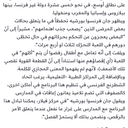
على نطاق أوسع، في نحو خمس عشرة دولة غير فرنسا، بينها
بيلاروس وإسبانيا والمغرب ومنغوليا.
ويظهر جان فرنسوا بورشيه تحفظاً في ما يتعلق بحالات
بعض المرضى الذين “يصعب جذب اهتمامهم”، مشيراً إلى أنّ
“البعض يعجزون عن التحكم بحركاتهم في حال تخطّى
دورهم في اللعبة التحرّك لثلاث او أربع مرات”.
ويلفت إلى أنّه تعامل مع أطفال رفضوا أن يتم “أكلهم” في
اللعبة (أي إقصاؤهم منها استناداً إلى أنّ القطعة القوية تقصي
تلك الأضعف)، لأنّهم لم يفهموا المعنى المجازي للكلمة.
وبالإضافة إلى المراكز الطبية -التعليمية، يرغب اتحاد
الشطرنج الفرنسي في تنظيم هذا البرنامج في أماكن اخرى،
كالصفوف التي تضم تلاميذ يعانون إعاقات في المدارس.
ويقول جان فرنسوا بورشيه “في مركز فيلار، يمكننا تبادل هذا
البرنامج مع المدارس على غرار ما نفعل عندما يتعلق الأمر
بالرقص، ونضمن بذلك ألا يستمرّ الفصل”.