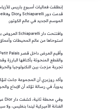
الموسم الجديد في عالم الكوتور.
استوحاها من عالم المحيطات وأعماق ا
والقطع المنحوتة بأكتافها البارزة وق
تجربة مزجت بين التكنولوجيا والحرفية
وأكد روزبري أن المجموعة جاءت لتؤكد أ
يدوياً، في رسالة تؤكد أن الإبداع وال
وفي
الفنانة الأميركية ليندا بنغليس، ولا س