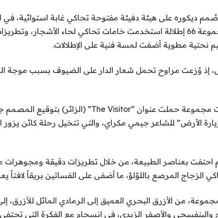
مم ديكوره على هيئة دفيئة مفتوحة تحاكي غابة استوائية، في 
المستوحاة من الطبيعة. وضمت المجموعة 66 إطلالة استخدمت خامات تحاكي لحاء الأ
يم نحتية مطوية أضفت لمسة فنية على الإطلالات.
ض، إذ وُزعت مراوح تحمل شعار الدار على الضيوف بسبب موجة ا
أما الدار اللبنانية جورج حبيقة، فقدمت مجموعة حملت عنوان “
رة الأرض” للشاعر جيمي مكراي، والتي تتخيل رحلة كائن يزور ا
م احتفت بعناصر الطبيعة، من خلال تطريزات دقيقة ومجوهرات م
ي الزجاج المرصع باللؤلؤ، ما أضفى على الفساتين بريقاً لافتاً يع
وعة، من الأزرق البحري العميق إلى الرمادي المائل للأزرق، إلى 
ح والبنفسجي والأصفر الزبدي، في انسجام مع الفكرة التي تحتفي 