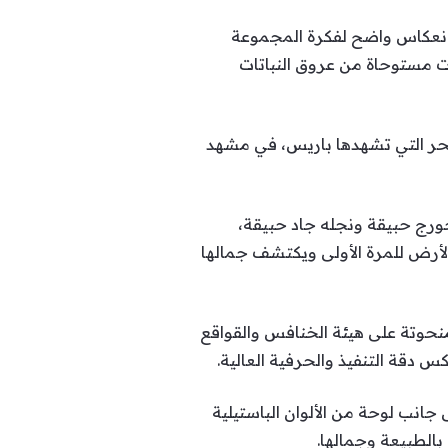
انعكاس واضح لفكرة المجموعة
شجار، وتطريزات مستوحاة من عروق النباتات
لحر التي تشهدها باريس، في مشهد
The Visitor” (الزائر) بتوقيع المصمم جورج حبيقة ونجله جاد حبيقة،
لأرض للمرة الأولى ويكتشف جمالها
نحوتة على هيئة الخنافس والقواقع
كس دقة التنفيذ والحرفية العالية.
جانب لوحة من الألوان الباستيلية
بالطبيعة وجمالها.