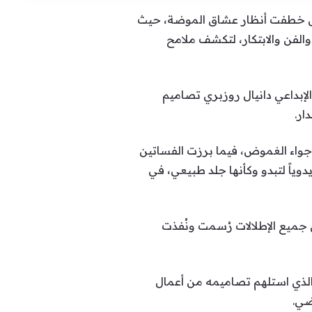
ريس للأزياء الراقية (الهوت كوتور) لموسم خريف وشتاء 2026-2027، بعروض خطفت أنظار عشاق الموضة، حيث
الحرفية الراقية والفن والابتكار، لتكشف ملامح
T” (الهاوية)، قدم خلالها المدير الإبداعي دانيال روزبري تصاميم
ار.
نية عكست أجواء الغموض، فيما برزت الفساتين
وياً لتبدو وكأنها جلد طبيعي، في
ن جميع الإطلالات رُسمت ونُفذت
أندرسون، الذي استلهم تصاميمه من أعمال
ضي.