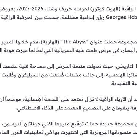
إنطلقت فعاليات أسبوع با
قدمت دور Schiaparelli وDior وGeorges Hobeika رؤى إبداعية مختلفة، جمعت بين 
وافتتحت دار Schiaparelli العروض بمجموعة حملت عنوان “he Abyss
لبحار، في عرض طغت عليه السريالية التي لطالما ميزت هوية الد
وأقيم العرض داخل قصر Petit Palais التاريخي، حيث تحولت منصة العرض إلى مساحة ف
صاتها الهندسية، إلى جانب مشدات صُنعت من السيليكون وطُليت يد
 التقليدية.
ن الأزياء الراقية لا تزال تعتمد على اللمسة الإنسانية، موضحاً أ
حرفة يتفوقان على التصميم المعتمد على الذكاء الاصطناعي.
 محطة ثانية، كشفت دار Dior عن مجموعة جديدة حملت توقيع مديرها الفني جوناثان 
يما منحوتاتها البرونزية التي اشتهرت بها في ثمانينيات القرن الما