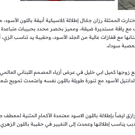
ال حضورها لعرض أزياء دار Dior اختارت الممثلة رزان جمّال إطلالة كلاسيكية أنيقة بال
ع ياقة مستديرة ضيقة، ومميز بخصر محدد بحبيبات متباعدة من
انها مع قفازات عالية من الجلد الأسود، وحقيبة يد تناسب الز
صبة سوداء.
اني مع زوجها كميل ابي خليل في عرض أزياء المصمم اللبناني الع
نتيل الأسود مع تنورة طويلة باللون نفسه واعتمدت تمويج شعرها
ازق ايضاً بإطلالة باللون الاسود معتمدة الأكمام المثنية لمعط
دبب يناسب إطلالتها وعمدت إلى التغيير في حقيبة باللون الزهر