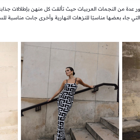
ة من النجمات العربيات حيث تألقت كل منهن بإطلالات جذابة و
لتي جاء بعضها مناسبًا للنزهات النهارية وأخرى جاءت مناسبة لل