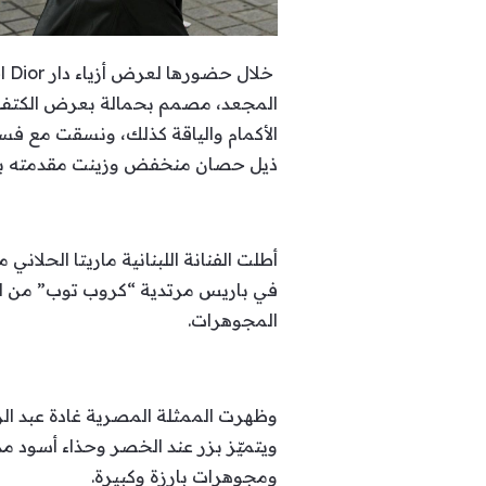
خل
المجعد، مصمم بحمالة بعرض الكتف م
الأكمام والياقة كذلك، ونسقت مع فست
ذيل حصان منخفض وزينت مقدمته بع
أطلت الفنانة اللبنانية ماريتا الحل
في باريس مرتدية “كروب توب” من الدا
المجوهرات.
وظهرت الممثلة المصرية غادة عبد الر
ويتميّز بزر عند الخصر وحذاء أسود م
ومجوهرات بارزة وكبيرة.