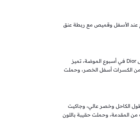
سع عند الأسفل وقميص مع ربطة عنق
من جهتها اختارت الفاشينيستا وعارضة الأزياء كارن وازن فستاناً ناعماً باللون الأسود الموحد خلال عرض Dior في أسبوع الموضة، تميز
اية من الكسرات أسفل الخصر، وحملت
بطول الكاحل وخصر عالي، وجاكيت
 من المقدمة، وحملت حقيبة باللون