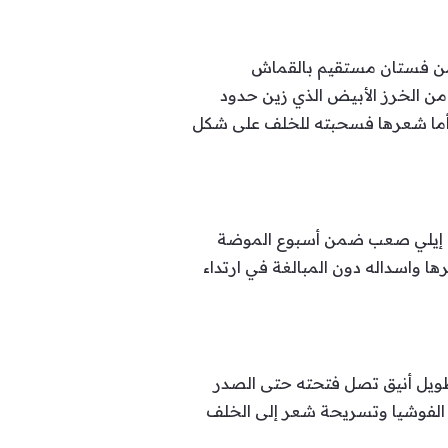
لون الأسود، من فستان مستقيم بالقماش
 الخرز الأبيض الذي زين حدود
ي، أما شعرها فسحبته للخلف على شكل
المي إيلي صعب ضمن أسبوع الموضة
 واسداله دون المبالغة في ارتداء
ف طويل أنيق تصل فتحته حتى الصدر
ي الفوشيا وتسريحة شعر إلى الخلف