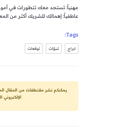
مهنياً: تستجد معك تتطورات في أمور
عاطفياً: إهمالك للشريك أكثر من الم
Tags:
ابراج
تنبؤات
توقعات
يمكنكم نشر مقتطفات من المقال الحاضر، ما حده الاقصى 25% من مجموع المقا
الإلكتروني ا