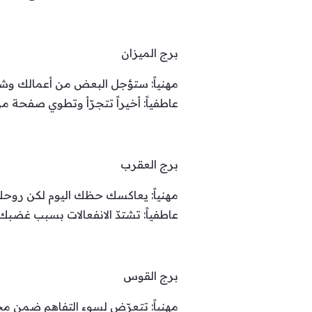
برج الميزان
مهنياً: ستؤجل البعض من أعمالك وش
عاطفياً: أخيراً تتجرّأ وتطوي صفحة م
برج العقرب
مهنياً: يعاكسك حظك اليوم لكن روحك
عاطفياً: تشتدّ الانفعالات بسبب غض
برج القوس
مهنياً: تتعرّض لسوء التفاهم ضمن م