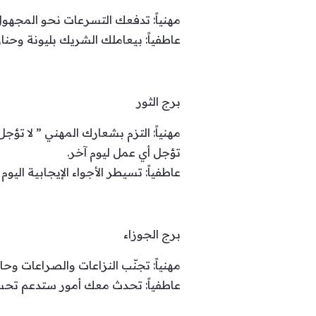
مهنياً: تدفعك التسرعات نحو المجهو
عاطفياً: بيعاملك الشريك بليونة وحنان
برج الثور
مهنياً: التزم بشعارك المهني ” لا تؤ
تؤجل أي عمل ليوم آخر.
عاطفياً: تسيطر الأجواء الإيجابية ال
برج الجوزاء
مهنياً: تجنّب النزاعات والصراعات وح
عاطفياً: تحدث معك أمور ستدعم تحس