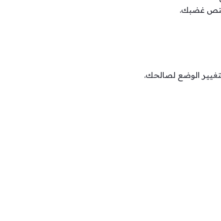
يمتص غضبك.
لتغيير الوضع لصالحك.