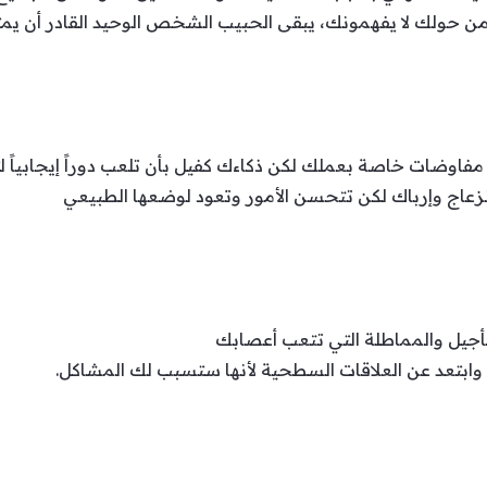
 من حولك لا يفهمونك، يبقى الحبيب الشخص الوحيد القادر أن 
ي مفاوضات خاصة بعملك لكن ذكاءك كفيل بأن تلعب دوراً إيجابياً 
نزعاج وإرباك لكن تتحسن الأمور وتعود لوضعها الطبيعي
تأجيل والمماطلة التي تتعب أعصابك
 وابتعد عن العلاقات السطحية لأنها ستسبب لك المشاكل.